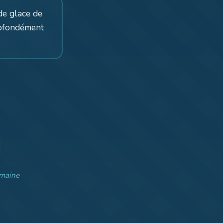
de glace de
rofondément
emaine